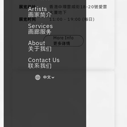
展览地址
香港中環雲咸街18-20號愛雲
Artists
大廈地下
画家简介
展览时间
11:00 - 19:00 (每日)
Services
画廊服务
More Info
About
更多详情
关于我们
Contact Us
联系我们
中文